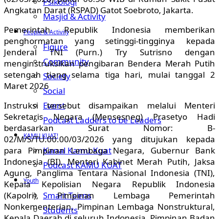
Psikologi
Angkatan Darat (RSPAD) Gatot Soebroto, Jakarta.
Masjid & Activity
Pemerintah Republik Indonesia memberikan
People & Activity
penghormatan yang setinggi-tingginya kepada
Figure
Jenderal TNI (Purn.) Try Sutrisno dengan
Community
menginstruksikan pengibaran Bendera Merah Putih
setengah tiang selama tiga hari, mulai tanggal 2
Society
Maret 2026
Social
Event
Instruksi tersebut disampaikan melalui Menteri
Sekretaris Negara (Mensesneg) Prasetyo Hadi
Podcast Ladders to be Leaders
berdasarkan Surat Nomor: B-
KAMU KUAT!
02/M/S/TU.00.00/03/2026 yang ditujukan kepada
Kanal Kamu Kuat
para Pimpinan Lembaga Negara, Gubernur Bank
Indonesia (BI), Menteri Kabinet Merah Putih, Jaksa
Podcast KAMU KUAT
Agung, Panglima Tentara Nasional Indonesia (TNI),
Youth
Kepala Kepolisian Negara Republik Indonesia
Smart Teens
(Kapolri), Pimpinan Lembaga Pemerintah
Nonkementerian, Pimpinan Lembaga Nonstruktural,
Students
Kepala Daerah di seluruh Indonesia, Pimpinan Badan