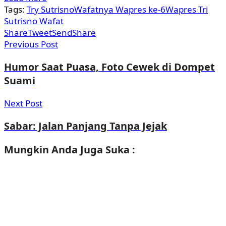
Tags:
Try Sutrisno
Wafatnya Wapres ke-6
Wapres Tri
Sutrisno Wafat
Share
Tweet
Send
Share
Previous Post
Humor Saat Puasa, Foto Cewek di Dompet
Suami
Next Post
Sabar: Jalan Panjang Tanpa Jejak
Mungkin Anda
Juga Suka :