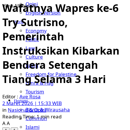
Opini
Wafatnya Wapres ke-6
View All Result
English Version
Try Sutrisno,
World
Economy
Pemerintah
Politic
Instruksikan Kibarkan
Law
Culture
Bendera Setengah
Islam
Freedom for Palestine
Tiang Selama 3 Hari
Umra & Hajj
Tourism
Ave Rosa
Ekonomi
2 Maret 2026 | 15:33 WIB
Bisnis & Wirausaha
in
Nasional & Opini
Reading Time: 1 min read
Common
A
A
Islami