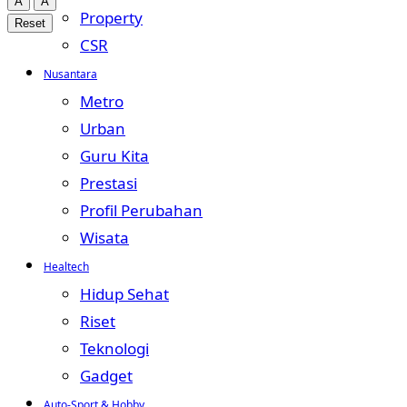
A
A
Property
Reset
CSR
Nusantara
Metro
Urban
Guru Kita
Prestasi
Profil Perubahan
Wisata
Healtech
Hidup Sehat
Riset
Teknologi
Gadget
Auto-Sport & Hobby