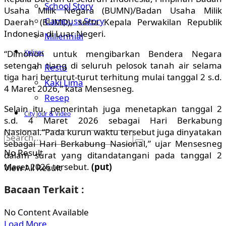
School Story
Usaha Milik Negara (BUMN)/Badan Usaha Milik
Campuss Story
Daerah (BUMD), serta Kepala Perwakilan Republik
Indonesia di Luar Negeri.
Millennial
Kuliner
“Dimohon untuk mengibarkan Bendera Negara
setengah tiang di seluruh pelosok tanah air selama
Resto
tiga hari berturut-turut terhitung mulai tanggal 2 s.d.
Kaki Lima
4 Maret 2026,” kata Mensesneg.
Resep
Selain itu, pemerintah juga menetapkan tanggal 2
City Jour & Video
s.d. 4 Maret 2026 sebagai Hari Berkabung
Nasional.“Pada kurun waktu tersebut juga dinyatakan
sebagai Hari Berkabung Nasional,” ujar Mensesneg
No Result
dalam surat yang ditandatangani pada tanggal 2
Maret 2026 tersebut.
(put)
View All Result
Bacaan Terkait :
No Content Available
Load More