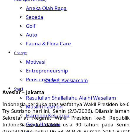
Aneka Olah Raga
Sepeda
Golf
Auto
Fauna & Flora Care
Change
Motivasi
Entrepreneurship
Pensiun Sehat
Kolase; Avesiar.com
Syar’i
Avesiar – Jakarta
Rasulullah Shallallahu Alaihi Wasallam
Indonesia berduka atas wafatnya Wakil Presiden ke-6
Muslim Fashion
Try Sutrisno hari ini, Senin (2/3/2026). Dilansir laman
Harmoni Keluarga
Sekretariat Negara, Wakil Presiden ke-6 Republik
Griya Harmoni
Indonesia wafat dalam usia 90 tahun pada Senin
(02/03/2026) pukul 06.58 WIB di Rumah Sakit Pusat