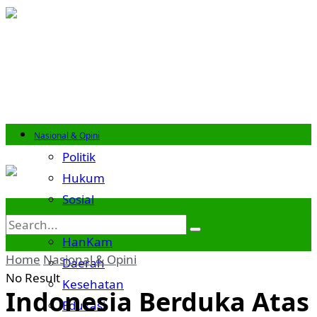
Nasional & Opini
Politik
Hukum
Sosial
Budaya
HanKam
Home
Nasional & Opini
Daerah
No Result
Kesehatan
Indonesia Berduka Atas
Edukasi