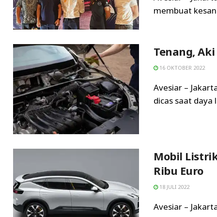
membuat kesan 
Tenang, Aki 
16 OKTOBER 2022
Avesiar – Jakar
dicas saat daya li
Mobil Listri
Ribu Euro
18 JULI 2022
Avesiar – Jakart