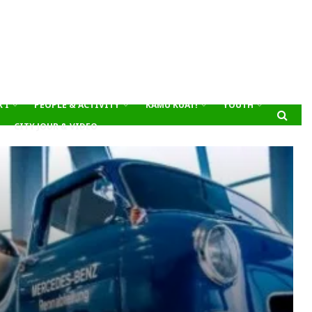
’I
PEOPLE & ACTIVITY
KAMU KUAT!
YOUTH
CITY JOUR & VIDEO