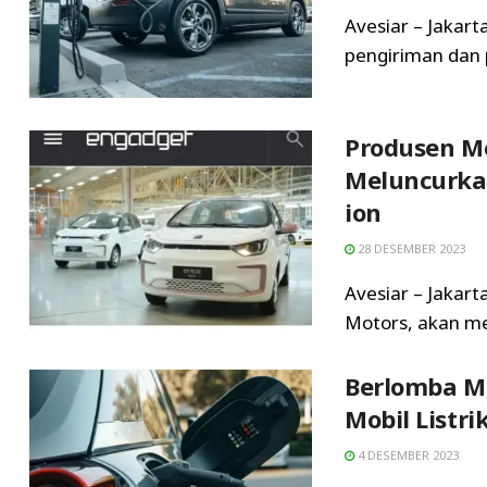
Avesiar – Jakart
pengiriman dan p
Produsen Mo
Meluncurka
ion
28 DESEMBER 2023
Avesiar – Jakar
Motors, akan mel
Berlomba M
Mobil Listri
4 DESEMBER 2023