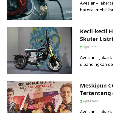
Avesiar – Jakar
baterai mobil li
Kecil-kecil
Skuter List
9 JULI 2023
Avesiar – Jakar
dibandingkan den
Meskipun C
Tertantang 
6 JUNI 2023
Avesiar – Jakart