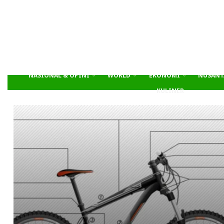
NASIONAL & OPINI
WORLD
EKONOMI
NUSANT
KULINER