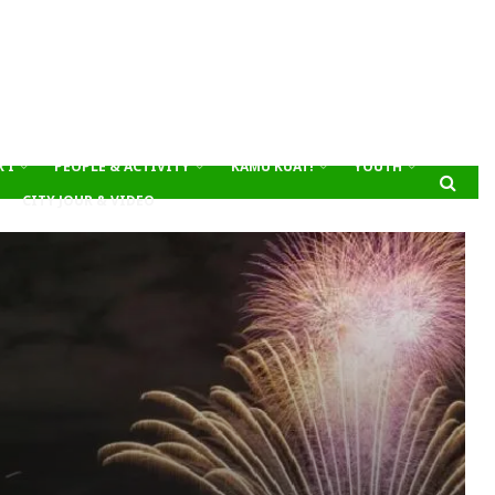
’I
PEOPLE & ACTIVITY
KAMU KUAT!
YOUTH
CITY JOUR & VIDEO