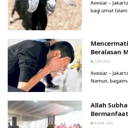
Avesiar – Jakar
bagi umat Islam 
Mencermati
Beralasan 
3 MEI 2026
Avesiar – Jakart
Namun, bagaiman
Allah Subh
Bermanfaat
4 APRIL 2026