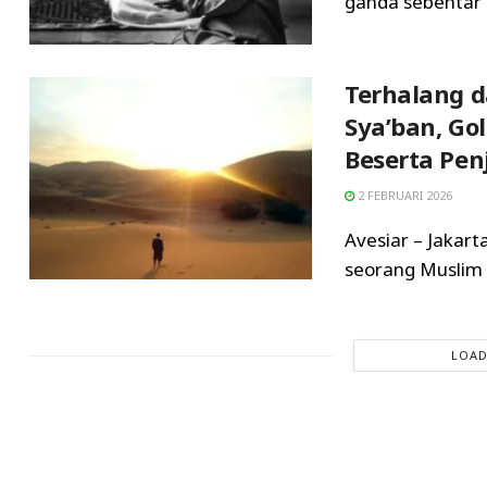
ganda sebentar l
Terhalang d
Sya’ban, Go
Beserta Pen
2 FEBRUARI 2026
Avesiar – Jakart
seorang Muslim 
LOAD