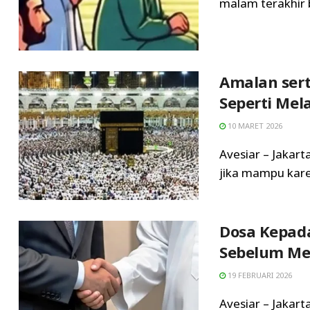
malam terakhir b
Amalan sert
Seperti Mel
10 MARET 2026
Avesiar – Jakar
jika mampu kare
Dosa Kepad
Sebelum Me
19 FEBRUARI 2026
Avesiar – Jakar