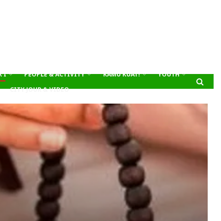
’I
PEOPLE & ACTIVITY
KAMU KUAT!
YOUTH
CITY JOUR & VIDEO