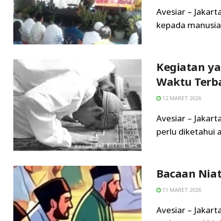
Avesiar – Jakart
kepada manusia a
Kegiatan ya
Waktu Terba
12 MARET 2026
Avesiar – Jakart
perlu diketahui a
Bacaan Niat
11 MARET 2026
Avesiar – Jakarta