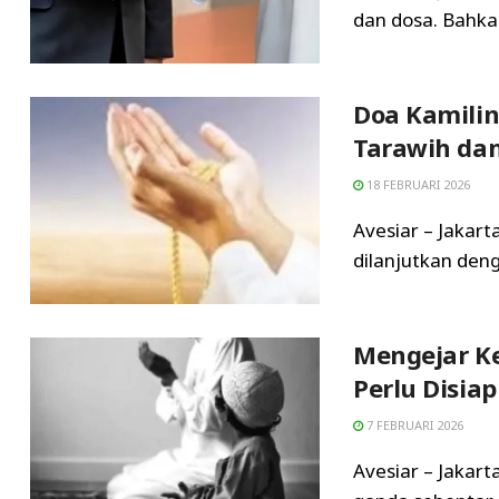
dan dosa. Bahkan
Doa Kamilin
Tarawih dan
18 FEBRUARI 2026
Avesiar – Jakart
dilanjutkan deng
Mengejar K
Perlu Disia
7 FEBRUARI 2026
Avesiar – Jakar