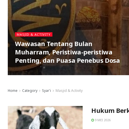
MASJID & ACTIVITY
Wawasan Tentang Bulan
Muharram, Peristiwa-peristiwa
Penting, dan Puasa Penebus Dosa
Home
Category
Syar'i
Masjid & Activity
Hukum Berk
9 MEI 2026