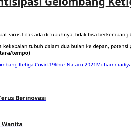
ntisipasi Gelombang Keti
bal, virus tidak ada di tubuhnya, tidak bisa berkembang b
kekebalan tubuh dalam dua bulan ke depan, potensi p
ntara/tempo)
lombang Ketiga Covid-19
libur Nataru 2021
Muhammadiyah 
erus Berinovasi
n Wanita