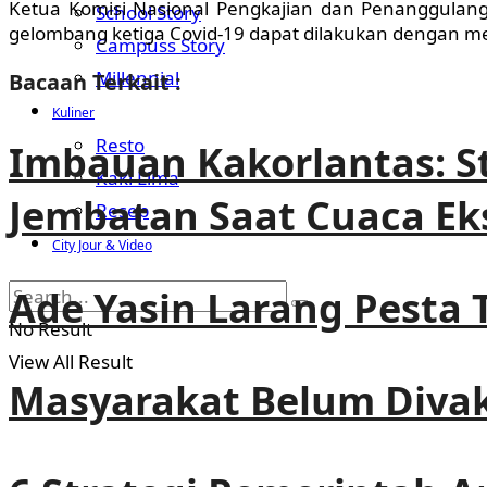
Ketua Komisi Nasional Pengkajian dan Penanggulan
School Story
gelombang ketiga Covid-19 dapat dilakukan dengan m
Campuss Story
Millennial
Bacaan Terkait :
Kuliner
Resto
Imbauan Kakorlantas: St
Kaki Lima
Jembatan Saat Cuaca Ek
Resep
City Jour & Video
Ade Yasin Larang Pesta
No Result
View All Result
Masyarakat Belum Divaks