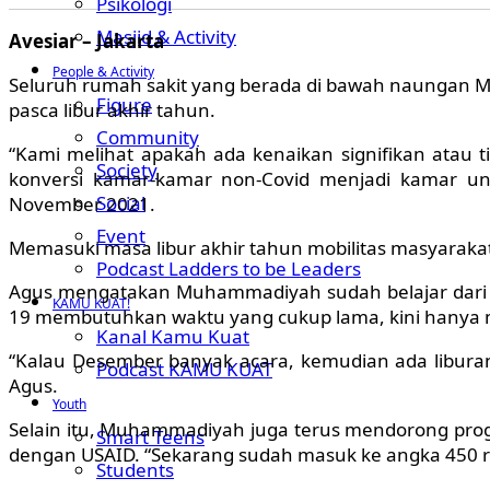
Psikologi
Masjid & Activity
Avesiar – Jakarta
People & Activity
Seluruh rumah sakit yang berada di bawah naungan Mu
Figure
pasca libur akhir tahun.
Community
“Kami melihat apakah ada kenaikan signifikan atau t
Society
konversi kamar-kamar non-Covid menjadi kamar u
Social
November 2021.
Event
Memasuki masa libur akhir tahun mobilitas masyaraka
Podcast Ladders to be Leaders
Agus mengatakan Muhammadiyah sudah belajar dari pen
KAMU KUAT!
19 membutuhkan waktu yang cukup lama, kini hanya m
Kanal Kamu Kuat
“Kalau Desember banyak acara, kemudian ada liburan d
Podcast KAMU KUAT
Agus.
Youth
Selain itu, Muhammadiyah juga terus mendorong pro
Smart Teens
dengan USAID. “Sekarang sudah masuk ke angka 450 r
Students