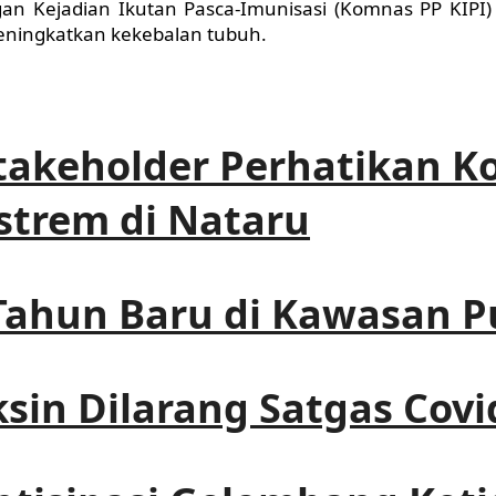
gan Kejadian Ikutan Pasca-Imunisasi (Komnas PP KIP
eningkatkan kekebalan tubuh.
akeholder Perhatikan Ko
strem di Nataru
 Tahun Baru di Kawasan 
in Dilarang Satgas Covi