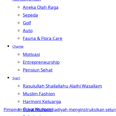
Aneka Olah Raga
Sepeda
Golf
Auto
Fauna & Flora Care
Change
Motivasi
Entrepreneurship
Pensiun Sehat
Syar’i
Rasulullah Shallallahu Alaihi Wasallam
Muslim Fashion
Harmoni Keluarga
Griya Harmoni
Pimpinan Pusat Muhammadiyah menginstruksikan seluruh