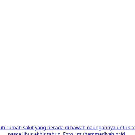
 rumah sakit yang berada di bawah naungannya untuk teta
pasca libur akhir tahun. Foto : muhammadiyah.or.id