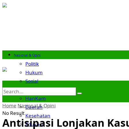
Nasional & Opini
Politik
Hukum
Sosial
Budaya
HanKam
Home
Nasional & Opini
Daerah
No Result
Kesehatan
Antisipasi Lonjakan Ka
Edukasi