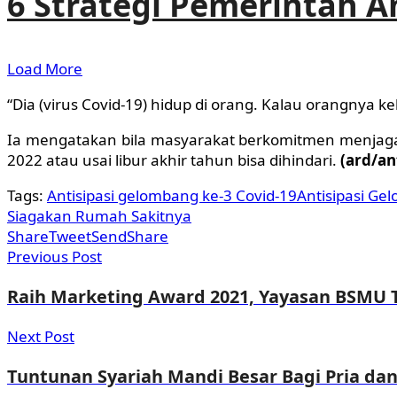
6 Strategi Pemerintah A
Load More
“Dia (virus Covid-19) hidup di orang. Kalau orangnya ke
Ia mengatakan bila masyarakat berkomitmen menjaga 
2022 atau usai libur akhir tahun bisa dihindari.
(ard/a
Tags:
Antisipasi gelombang ke-3 Covid-19
Antisipasi Ge
Siagakan Rumah Sakitnya
Share
Tweet
Send
Share
Previous Post
Raih Marketing Award 2021, Yayasan BSMU T
Next Post
Tuntunan Syariah Mandi Besar Bagi Pria da