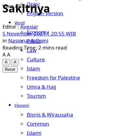
Opini
Sakitnya
View All Result
English Version
World
Avesiar
Economy
5 November 2021 | 20:55 WIB
in
Nasional & Opini
Politic
Reading Time: 2 mins read
Law
A
A
Culture
A
A
Islam
Reset
Freedom for Palestine
Umra & Hajj
Tourism
Ekonomi
Bisnis & Wirausaha
Common
Islami