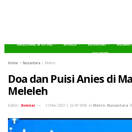
NASIONAL & OPINI
WORLD
EKONOMI
NUSANT
KULINER
Home
Nusantara
Metro
Doa dan Puisi Anies di M
Meleleh
Avesiar
12 Mei 2021 | 22:41 WIB
in
Metro
,
Nusantara
R