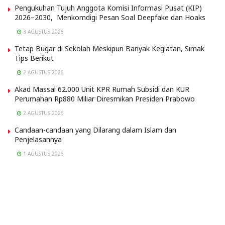
Pengukuhan Tujuh Anggota Komisi Informasi Pusat (KIP)
2026–2030, Menkomdigi Pesan Soal Deepfake dan Hoaks
3 AGUSTUS 2026
Tetap Bugar di Sekolah Meskipun Banyak Kegiatan, Simak
Tips Berikut
2 AGUSTUS 2026
Akad Massal 62.000 Unit KPR Rumah Subsidi dan KUR
Perumahan Rp880 Miliar Diresmikan Presiden Prabowo
2 AGUSTUS 2026
Candaan-candaan yang Dilarang dalam Islam dan
Penjelasannya
1 AGUSTUS 2026