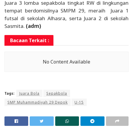
Juara 3 lomba sepakbola tingkat RW di lingkungan
tempat berdomisilnya SMPM 29, meraih Juara 1
futsal di sekolah Alhasra, serta Juara 2 di sekolah
Sasmita.
(adm)
Bacaan Terkait :
No Content Available
Tags:
Juara Bola
Sepakbola
SMP Muhammadiyah 29 Depok
U-15