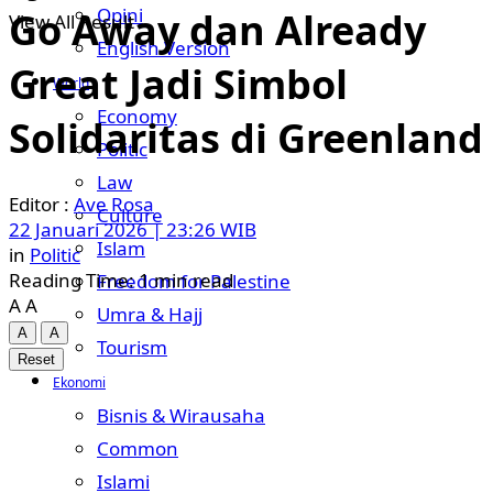
Opini
Go Away dan Already
View All Result
English Version
Great Jadi Simbol
World
Economy
Solidaritas di Greenland
Politic
Law
Ave Rosa
Culture
22 Januari 2026 | 23:26 WIB
Islam
in
Politic
Reading Time: 1 min read
Freedom for Palestine
A
A
Umra & Hajj
A
A
Tourism
Reset
Ekonomi
Bisnis & Wirausaha
Common
Islami