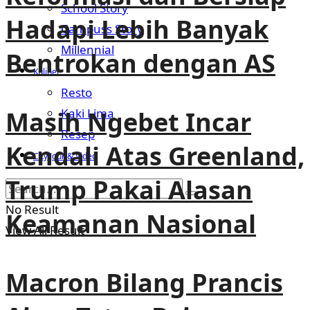
School Story
Hadapi Lebih Banyak
Campuss Story
Millennial
Bentrokan dengan AS
Kuliner
Resto
Masih Ngebet Incar
Kaki Lima
Resep
Kendali Atas Greenland,
City Jour & Video
Trump Pakai Alasan
No Result
Keamanan Nasional
View All Result
Macron Bilang Prancis