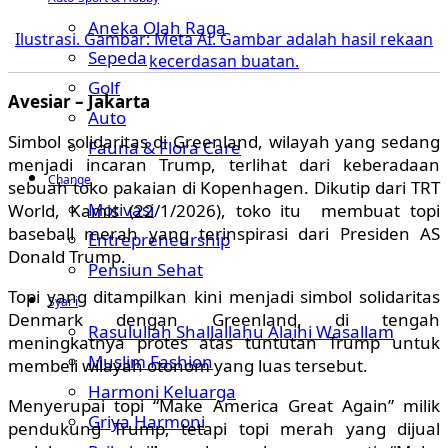
Aneka Olah Raga
Ilustrasi. Gambar: Meta AI. Gambar adalah hasil rekaan
Sepeda
kecerdasan buatan.
Golf
Avesiar – Jakarta
Auto
Simbol solidaritas di Greenland, wilayah yang sedang
Fauna & Flora Care
menjadi incaran Trump, terlihat dari keberadaan
Change
sebuah toko pakaian di Kopenhagen. Dikutip dari TRT
Motivasi
World, Kamis (22/1/2026), toko itu membuat topi
baseball merah yang terinspirasi dari Presiden AS
Entrepreneurship
Donald Trump.
Pensiun Sehat
Topi yang ditampilkan kini menjadi simbol solidaritas
Syar’i
Denmark dengan Greenland, di tengah
Rasulullah Shallallahu Alaihi Wasallam
meningkatnya protes atas tuntutan Trump untuk
Muslim Fashion
membeli wilayah otonom yang luas tersebut.
Harmoni Keluarga
Menyerupai topi “Make America Great Again” milik
Griya Harmoni
pendukung Trump, tetapi topi merah yang dijual