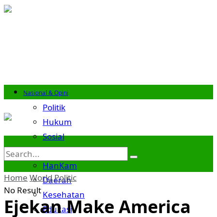
Nasional & Opini
Politik
Hukum
Sosial
Budaya
HanKam
Home
World
Politic
Daerah
No Result
Kesehatan
Ejekan Make America
Edukasi