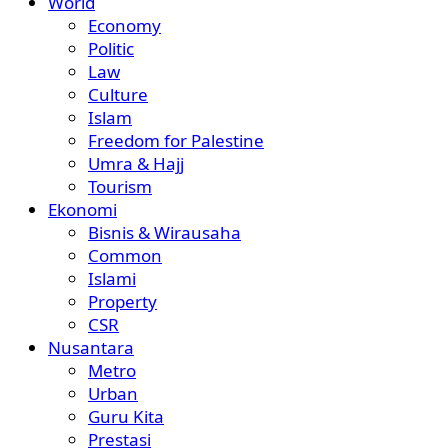
World
Economy
Politic
Law
Culture
Islam
Freedom for Palestine
Umra & Hajj
Tourism
Ekonomi
Bisnis & Wirausaha
Common
Islami
Property
CSR
Nusantara
Metro
Urban
Guru Kita
Prestasi