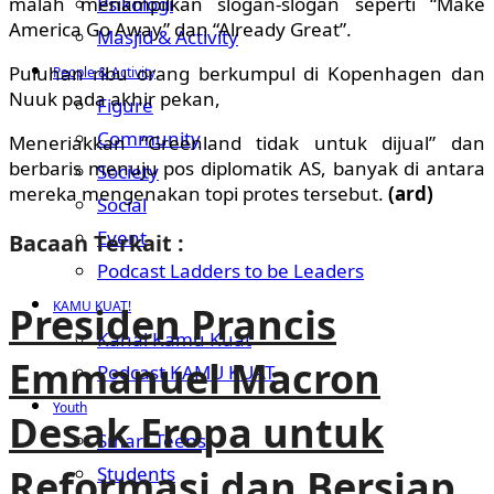
malah menampilkan slogan-slogan seperti “Make
Psikologi
America Go Away” dan “Already Great”.
Masjid & Activity
Puluhan ribu orang berkumpul di Kopenhagen dan
People & Activity
Nuuk pada akhir pekan,
Figure
Community
Meneriakkan “Greenland tidak untuk dijual” dan
berbaris menuju pos diplomatik AS, banyak di antara
Society
mereka mengenakan topi protes tersebut.
(ard)
Social
Event
Bacaan Terkait :
Podcast Ladders to be Leaders
KAMU KUAT!
Presiden Prancis
Kanal Kamu Kuat
Emmanuel Macron
Podcast KAMU KUAT
Youth
Desak Eropa untuk
Smart Teens
Reformasi dan Bersiap
Students