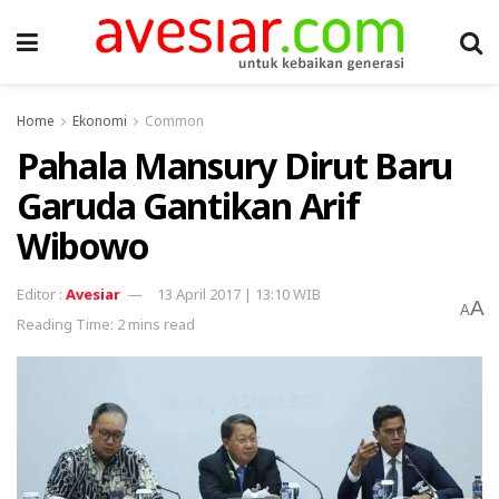
Home
Ekonomi
Common
Pahala Mansury Dirut Baru
Garuda Gantikan Arif
Wibowo
Avesiar
13 April 2017 | 13:10 WIB
A
A
Reading Time: 2 mins read