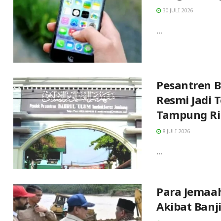
30 JULI 2026
...
Pesantren 
Resmi Jadi 
Tampung Ri
8 JULI 2026
...
Para Jemaah
Akibat Ban