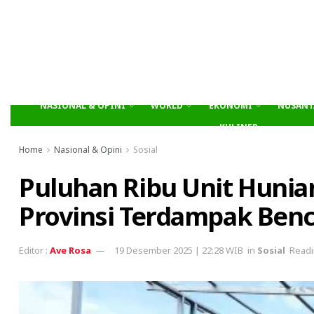
NASIONAL & OPINI
WORLD
EKONOMI
NUSANT
KULINER
Home
Nasional & Opini
Sosial
Puluhan Ribu Unit Hunia
Provinsi Terdampak Benc
Ave Rosa
19 Desember 2025 | 22:28 WIB
in
Sosial
Readi