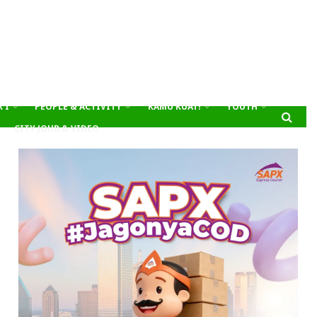
’I
PEOPLE & ACTIVITY
KAMU KUAT!
YOUTH
CITY JOUR & VIDEO