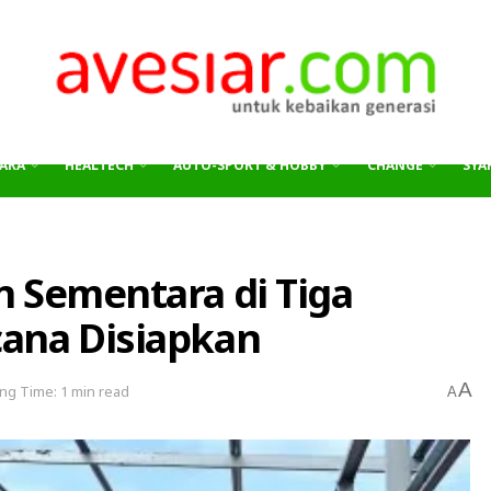
ARA
HEALTECH
AUTO-SPORT & HOBBY
CHANGE
SYAR
n Sementara di Tiga
ana Disiapkan
A
ng Time: 1 min read
A