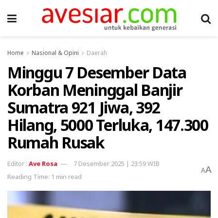
Home
Nasional & Opini
Daerah
Minggu 7 Desember Data
Korban Meninggal Banjir
Sumatra 921 Jiwa, 392
Hilang, 5000 Terluka, 147.300
Rumah Rusak
Ave Rosa
7 Desember 2025 | 23:59 WIB
A
A
Reading Time: 1 min read