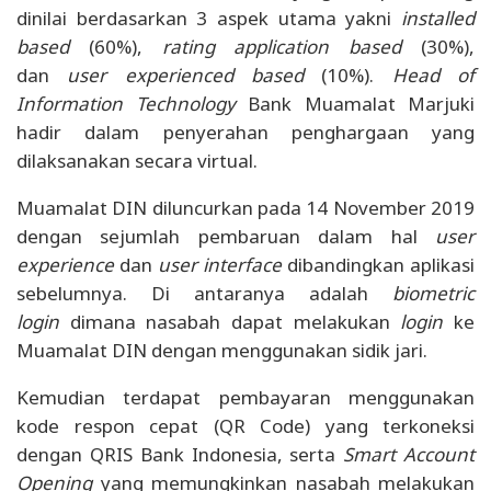
dinilai berdasarkan 3 aspek utama yakni
installed
based
(60%),
rating application based
(30%),
dan
user experienced based
(10%).
Head of
Information Technology
Bank Muamalat Marjuki
hadir dalam penyerahan penghargaan yang
dilaksanakan secara virtual.
Muamalat DIN diluncurkan pada 14 November 2019
dengan sejumlah pembaruan dalam hal
user
experience
dan
user interface
dibandingkan aplikasi
sebelumnya. Di antaranya adalah
biometric
login
dimana nasabah dapat melakukan
login
ke
Muamalat DIN dengan menggunakan sidik jari.
Kemudian terdapat pembayaran menggunakan
kode respon cepat (QR Code) yang terkoneksi
dengan QRIS Bank Indonesia, serta
Smart Account
Opening
yang memungkinkan nasabah melakukan