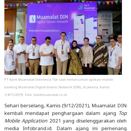
PT Bank Muamalat Indonesia Tbk saat meluncurkan aplikasi mobile
banking Muamalat Digital Islamic Network (DIN), di Jakarta, Kamis
(14/11/2019). Foto: bankmuamalat.co.id.
Sehari berselang, Kamis (9/12/2021), Muamalat DIN
kembali mendapat penghargaan dalam ajang
Top
Mobile Application
2021 yang diselenggarakan oleh
media Infobrand.id. Dalam ajang ini pemenang