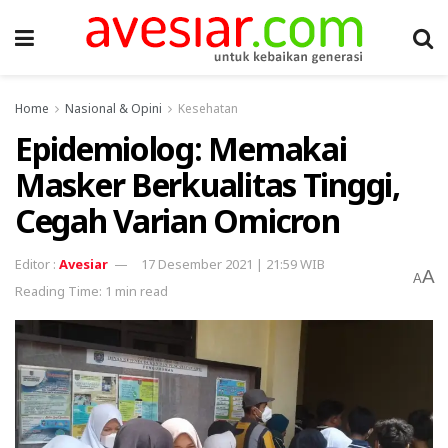
Home
Nasional & Opini
Kesehatan
Epidemiolog: Memakai
Masker Berkualitas Tinggi,
Cegah Varian Omicron
Avesiar
17 Desember 2021 | 21:59 WIB
A
A
Reading Time: 1 min read