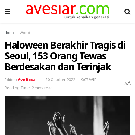
Home
World
Haloween Berakhir Tragis di
Seoul, 153 Orang Tewas
Berdesakan dan Terinjak
Ave Rosa
30 Oktober 2022 | 19:07 WIB
A
A
Reading Time: 2 mins read