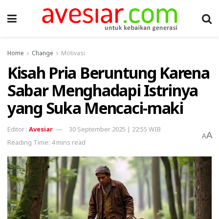
Home
Change
Motivasi
Kisah Pria Beruntung Karena
Sabar Menghadapi Istrinya
yang Suka Mencaci-maki
Avesiar
30 September 2025 | 22:55 WIB
A
A
Reading Time: 4 mins read