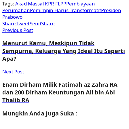
Tags:
Akad Massal KPR FLPP
Pembiayaan
Perumahan
Pemimpin Harus Transformatif
Presiden
Prabowo
Share
Tweet
Send
Share
Previous Post
Menurut Kamu, Meskipun Tidak
Sempurna, Keluarga Yang Ideal Itu Seperti
Apa?
Next Post
Enam Dirham Milik Fatimah az Zahra RA
dan 200 Dirham Keuntungan Ali bin Abi
Thalib RA
Mungkin Anda
Juga Suka :