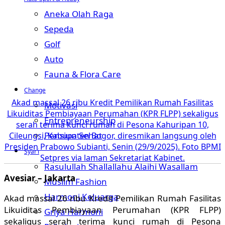
Aneka Olah Raga
Sepeda
Golf
Auto
Fauna & Flora Care
Change
Akad massal 26 ribu Kredit Pemilikan Rumah Fasilitas
Motivasi
Likuiditas Pembiayaan Perumahan (KPR FLPP) sekaligus
Entrepreneurship
serah terima kunci rumah di Pesona Kahuripan 10,
Pensiun Sehat
Cileungsi, Kabupaten Bogor, diresmikan langsung oleh
Presiden Prabowo Subianti, Senin (29/9/2025). Foto BPMI
Syar’i
Setpres via laman Sekretariat Kabinet.
Rasulullah Shallallahu Alaihi Wasallam
Avesiar – Jakarta
Muslim Fashion
Harmoni Keluarga
Akad massal 26 ribu Kredit Pemilikan Rumah Fasilitas
Likuiditas Pembiayaan Perumahan (KPR FLPP)
Griya Harmoni
sekaligus serah terima kunci rumah di Pesona