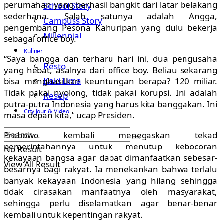
perumahan yang berhasil bangkit dari latar belakang
School Story
sederhana. Salah satunya adalah Angga,
Campuss Story
pengembang Pesona Kahuripan yang dulu bekerja
Millennial
sebagai office boy.
Kuliner
“Saya bangga dan terharu hari ini, dua pengusaha
Resto
yang hebat, asalnya dari office boy. Beliau sekarang
Kaki Lima
bisa menghasilkan keuntungan berapa? 120 miliar.
Tidak pakai nyolong, tidak pakai korupsi. Ini adalah
Resep
putra-putra Indonesia yang harus kita banggakan. Ini
City Jour & Video
masa depan kita,” ucap Presiden.
Prabowo kembali menegaskan tekad
pemerintahannya untuk menutup kebocoran
No Result
kekayaan bangsa agar dapat dimanfaatkan sebesar-
View All Result
besarnya bagi rakyat. Ia menekankan bahwa terlalu
banyak kekayaan Indonesia yang hilang sehingga
tidak dirasakan manfaatnya oleh masyarakat,
sehingga perlu diselamatkan agar benar-benar
kembali untuk kepentingan rakyat.