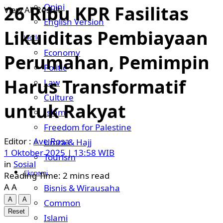
Opini
26 Ribu KPR Fasilitas
View All Result
English Version
Likuiditas Pembiayaan
World
Economy
Perumahan, Pemimpin
Politic
Harus Transformatif
Law
Culture
untuk Rakyat
Islam
Freedom for Palestine
Ave Rosa
Umra & Hajj
1 Oktober 2025 | 13:58 WIB
Tourism
in
Sosial
Ekonomi
Reading Time: 2 mins read
A
A
Bisnis & Wirausaha
A
A
Common
Reset
Islami