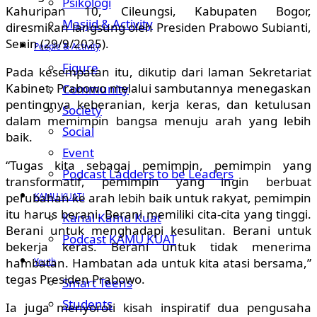
Psikologi
Kahuripan 10, Cileungsi, Kabupaten Bogor,
Masjid & Activity
diresmikan langsung oleh Presiden Prabowo Subianti,
Senin (29/9/2025).
People & Activity
Figure
Pada kesempatan itu, dikutip dari laman Sekretariat
Kabinet, Prabowo melalui sambutannya menegaskan
Community
pentingnya keberanian, kerja keras, dan ketulusan
Society
dalam memimpin bangsa menuju arah yang lebih
Social
baik.
Event
“Tugas kita sebagai pemimpin, pemimpin yang
Podcast Ladders to be Leaders
transformatif, pemimpin yang ingin berbuat
perubahan ke arah lebih baik untuk rakyat, pemimpin
KAMU KUAT!
itu harus berani. Berani memiliki cita-cita yang tinggi.
Kanal Kamu Kuat
Berani untuk menghadapi kesulitan. Berani untuk
Podcast KAMU KUAT
bekerja keras. Berani untuk tidak menerima
hambatan. Hambatan ada untuk kita atasi bersama,”
Youth
tegas Presiden Prabowo.
Smart Teens
Students
Ia juga menyoroti kisah inspiratif dua pengusaha