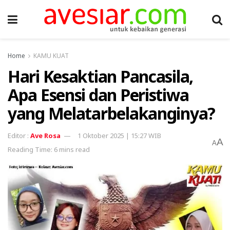
Home
KAMU KUAT
Hari Kesaktian Pancasila,
Apa Esensi dan Peristiwa
yang Melatarbelakanginya?
Ave Rosa
1 Oktober 2025 | 15:27 WIB
A
A
Reading Time: 6 mins read