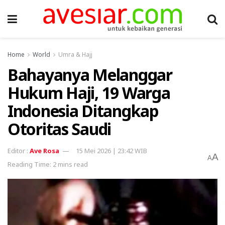
Home
World
Umra & Hajj
Bahayanya Melanggar
Hukum Haji, 19 Warga
Indonesia Ditangkap
Otoritas Saudi
Ave Rosa
15 Mei 2026 | 23:42 WIB
A
A
Reading Time: 2 mins read