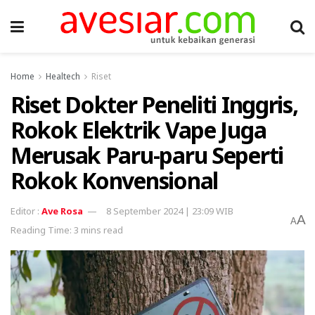
Home
Healtech
Riset
Riset Dokter Peneliti Inggris,
Rokok Elektrik Vape Juga
Merusak Paru-paru Seperti
Rokok Konvensional
Ave Rosa
8 September 2024 | 23:09 WIB
A
A
Reading Time: 3 mins read