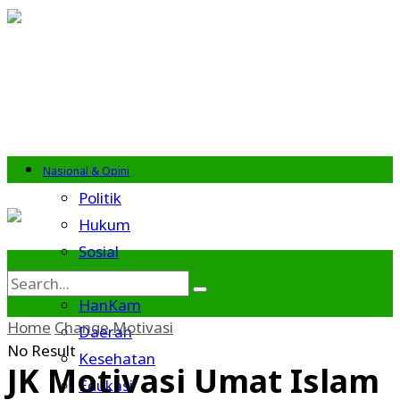
Nasional & Opini
Politik
Hukum
Sosial
Budaya
HanKam
Home
Change
Motivasi
Daerah
No Result
Kesehatan
JK Motivasi Umat Islam
Edukasi