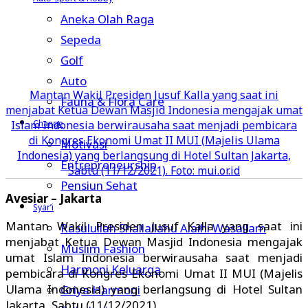
Aneka Olah Raga
Sepeda
Golf
Auto
Mantan Wakil Presiden Jusuf Kalla yang saat ini
Fauna & Flora Care
menjabat Ketua Dewan Masjid Indonesia mengajak umat
Change
Islam Indonesia berwirausaha saat menjadi pembicara
di Kongres Ekonomi Umat II MUI (Majelis Ulama
Motivasi
Indonesia) yang berlangsung di Hotel Sultan Jakarta,
Entrepreneurship
Sabtu (11/12/2021). Foto: mui.or.id
Pensiun Sehat
Avesiar – Jakarta
Syar’i
Mantan Wakil Presiden Jusuf Kalla yang saat ini
Rasulullah Shallallahu Alaihi Wasallam
menjabat Ketua Dewan Masjid Indonesia mengajak
Muslim Fashion
umat Islam Indonesia berwirausaha saat menjadi
Harmoni Keluarga
pembicara di Kongres Ekonomi Umat II MUI (Majelis
Ulama Indonesia) yang berlangsung di Hotel Sultan
Griya Harmoni
Jakarta, Sabtu (11/12/2021).