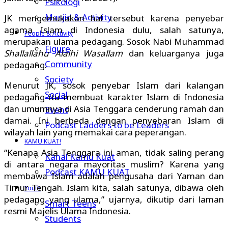
Psikologi
Masjid & Activity
JK mengemukakan hal tersebut karena penyebar
agama Islam di Indonesia dulu, salah satunya,
People & Activity
merupakan ulama pedagang. Sosok Nabi Muhammad
Figure
Shallallahu Alaihi Wasallam
dan keluarganya juga
Community
pedagang.
Society
Menurut JK, sosok penyebar Islam dari kalangan
Social
pedagang itu membuat karakter Islam di Indonesia
dan umumnya di Asia Tenggara cenderung ramah dan
Event
damai. Ini berbeda dengan penyebaran Islam di
Podcast Ladders to be Leaders
wilayah lain yang memakai cara peperangan.
KAMU KUAT!
“Kenapa Asia Tenggara ini aman, tidak saling perang
Kanal Kamu Kuat
di antara negara mayoritas muslim? Karena yang
Podcast KAMU KUAT
membawa Islam adalah pengusaha dari Yaman dan
Timur Tengah. Islam kita, salah satunya, dibawa oleh
Youth
pedagang yang ulama,” ujarnya, dikutip dari laman
Smart Teens
resmi Majelis Ulama Indonesia.
Students