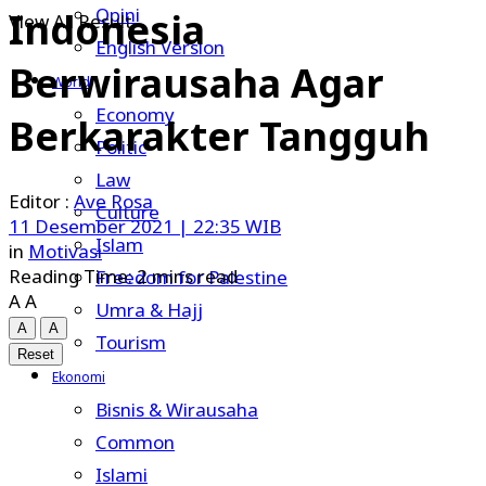
Opini
Indonesia
View All Result
English Version
Berwirausaha Agar
World
Economy
Berkarakter Tangguh
Politic
Law
Ave Rosa
Culture
11 Desember 2021 | 22:35 WIB
Islam
in
Motivasi
Reading Time: 2 mins read
Freedom for Palestine
A
A
Umra & Hajj
A
A
Tourism
Reset
Ekonomi
Bisnis & Wirausaha
Common
Islami