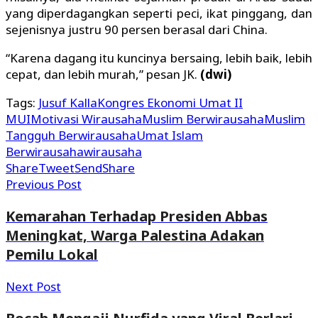
yang diperdagangkan seperti peci, ikat pinggang, dan
sejenisnya justru 90 persen berasal dari China.
“Karena dagang itu kuncinya bersaing, lebih baik, lebih
cepat, dan lebih murah,” pesan JK.
(dwi)
Tags:
Jusuf Kalla
Kongres Ekonomi Umat II
MUI
Motivasi Wirausaha
Muslim Berwirausaha
Muslim
Tangguh Berwirausaha
Umat Islam
Berwirausaha
wirausaha
Share
Tweet
Send
Share
Previous Post
Kemarahan Terhadap Presiden Abbas
Meningkat, Warga Palestina Adakan
Pemilu Lokal
Next Post