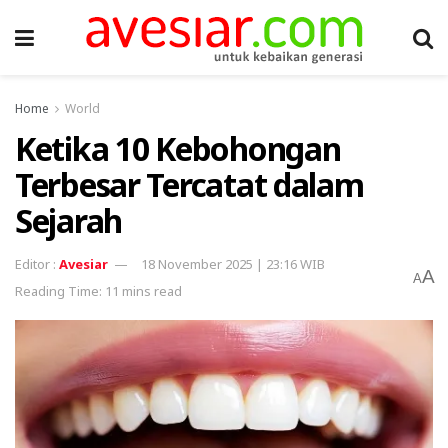
Home
World
Ketika 10 Kebohongan
Terbesar Tercatat dalam
Sejarah
Avesiar
18 November 2025 | 23:16 WIB
A
A
Reading Time: 11 mins read