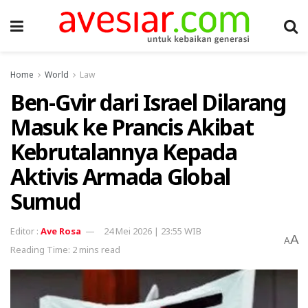
Home
World
Law
Ben-Gvir dari Israel Dilarang
Masuk ke Prancis Akibat
Kebrutalannya Kepada
Aktivis Armada Global
Sumud
Ave Rosa
24 Mei 2026 | 23:55 WIB
A
A
Reading Time: 2 mins read