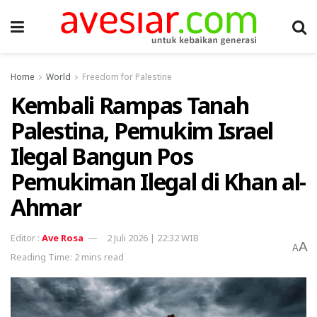
Home
World
Freedom for Palestine
Kembali Rampas Tanah
Palestina, Pemukim Israel
Ilegal Bangun Pos
Pemukiman Ilegal di Khan al-
Ahmar
Ave Rosa
2 Juli 2026 | 22:32 WIB
A
A
Reading Time: 2 mins read