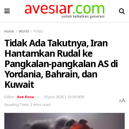
Home
World
Politic
Tidak Ada Takutnya, Iran
Hantamkan Rudal ke
Pangkalan-pangkalan AS di
Yordania, Bahrain, dan
Kuwait
Ave Rosa
10 Juni 2026 | 23:58 WIB
A
A
Reading Time: 3 mins read