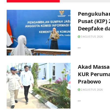
Pengukuhan
Pusat (KIP)
Deepfake d
3 AGUSTUS 2026
...
Akad Massal
KUR Peruma
Prabowo
2 AGUSTUS 2026
...