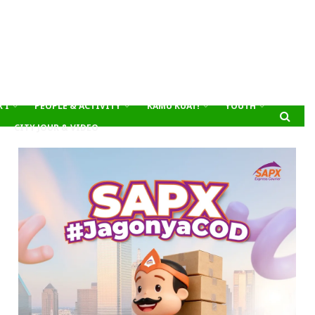
’I
PEOPLE & ACTIVITY
KAMU KUAT!
YOUTH
CITY JOUR & VIDEO