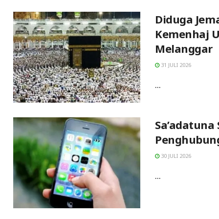
Diduga Jema
Kemenhaj U
Melanggar
31 JULI 2026
...
Sa’adatuna 
Penghubung
30 JULI 2026
...