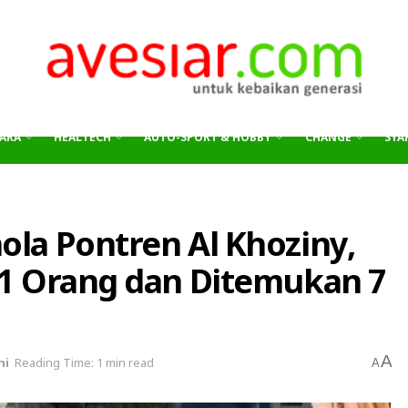
ARA
HEALTECH
AUTO-SPORT & HOBBY
CHANGE
SYAR
la Pontren Al Khoziny,
61 Orang dan Ditemukan 7
A
ni
Reading Time: 1 min read
A