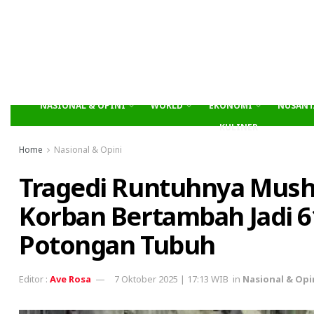
NASIONAL & OPINI
WORLD
EKONOMI
NUSANT
KULINER
Home
Nasional & Opini
Tragedi Runtuhnya Musho
Korban Bertambah Jadi 
Potongan Tubuh
Ave Rosa
7 Oktober 2025 | 17:13 WIB
in
Nasional & Opi