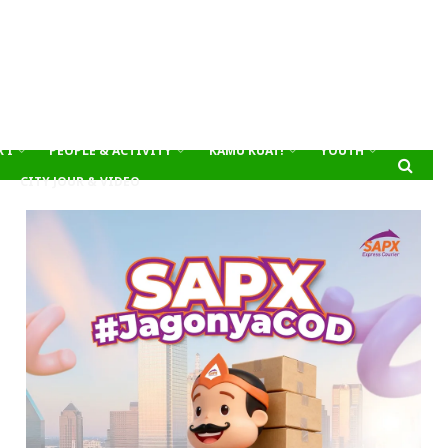
’I
PEOPLE & ACTIVITY
KAMU KUAT!
YOUTH
CITY JOUR & VIDEO