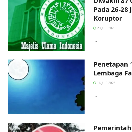
Diwakili 87
Pada 26-28 
Koruptor
23 JULI 2026
...
Penetapan 1
Lembaga Fa
16 JULI 2026
...
Pemerintah