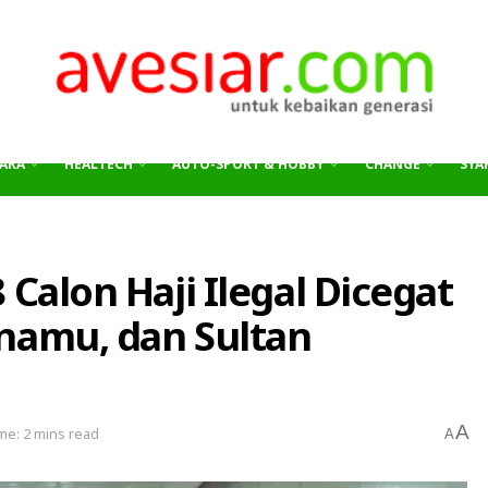
ARA
HEALTECH
AUTO-SPORT & HOBBY
CHANGE
SYAR
 Calon Haji Ilegal Dicegat
anamu, dan Sultan
A
me: 2 mins read
A