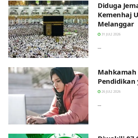
Diduga Jema
Kemenhaj U
Melanggar
31 JULI 2026
...
Mahkamah Ko
Pendidikan
26 JULI 2026
...