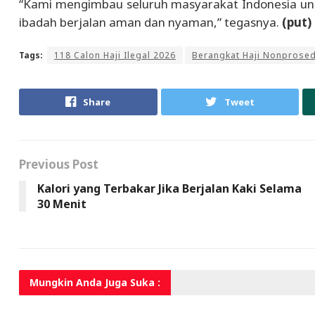
“Kami mengimbau seluruh masyarakat Indonesia unt
ibadah berjalan aman dan nyaman,” tegasnya.
(put)
Tags:
118 Calon Haji Ilegal 2026
Berangkat Haji Nonprosed
Share
Tweet
Previous Post
Kalori yang Terbakar Jika Berjalan Kaki Selama
30 Menit
Mungkin Anda
Juga Suka :