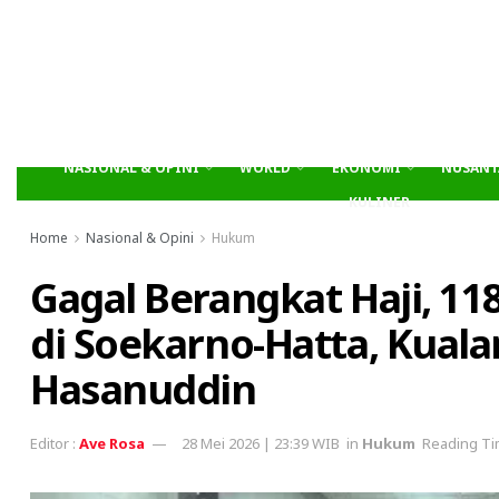
NASIONAL & OPINI
WORLD
EKONOMI
NUSANT
KULINER
Home
Nasional & Opini
Hukum
Gagal Berangkat Haji, 118
di Soekarno-Hatta, Kual
Hasanuddin
Ave Rosa
28 Mei 2026 | 23:39 WIB
in
Hukum
Reading Ti