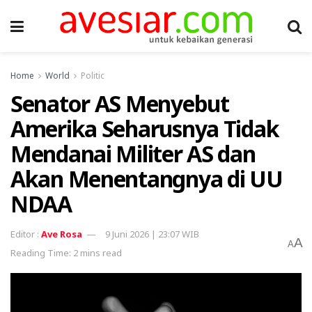
Home
World
Politic
Senator AS Menyebut
Amerika Seharusnya Tidak
Mendanai Militer AS dan
Akan Menentangnya di UU
NDAA
Ave Rosa
9 Juni 2026 | 23:07 WIB
A
A
Reading Time: 2 mins read