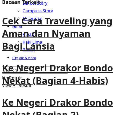
Bacaan Terkait :
School Story
Campuss Story
Cek Cara Traveling yang
Millennial
Kuliner
Aman dan Nyaman
Resto
Kaki Lima
Bagi Lansia
Resep
City Jour & Video
Ke Negeri Drakor Bondo
Nekat (Bagian 4-Habis)
No Result
View All Result
Ke Negeri Drakor Bondo
Nekat (Bagian 2)