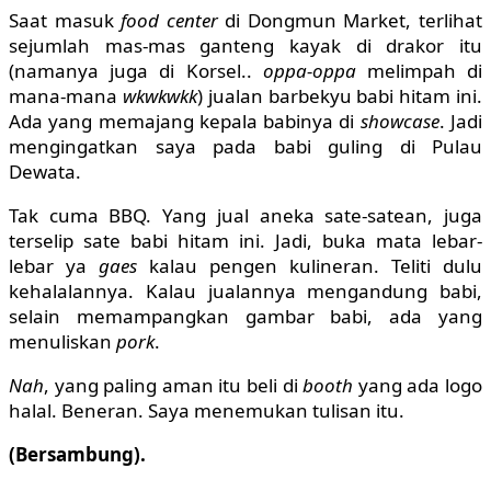
Saat masuk
food center
di Dongmun Market, terlihat
sejumlah mas-mas ganteng kayak di drakor itu
(namanya juga di Korsel..
oppa-oppa
melimpah di
mana-mana
wkwkwkk
) jualan barbekyu babi hitam ini.
Ada yang memajang kepala babinya di
showcase
. Jadi
mengingatkan saya pada babi guling di Pulau
Dewata.
Tak cuma BBQ. Yang jual aneka sate-satean, juga
terselip sate babi hitam ini. Jadi, buka mata lebar-
lebar ya
gaes
kalau pengen kulineran. Teliti dulu
kehalalannya. Kalau jualannya mengandung babi,
selain memampangkan gambar babi, ada yang
menuliskan
pork
.
Nah
, yang paling aman itu beli di
booth
yang ada logo
halal. Beneran. Saya menemukan tulisan itu.
(Bersambung).