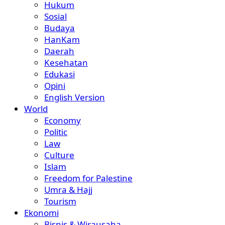
Hukum
Sosial
Budaya
HanKam
Daerah
Kesehatan
Edukasi
Opini
English Version
World
Economy
Politic
Law
Culture
Islam
Freedom for Palestine
Umra & Hajj
Tourism
Ekonomi
Bisnis & Wirausaha