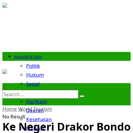
Nasional & Opini
Politik
Hukum
Sosial
Budaya
HanKam
Home
World
Tourism
Daerah
No Result
Kesehatan
Ke Negeri Drakor Bondo
Edukasi