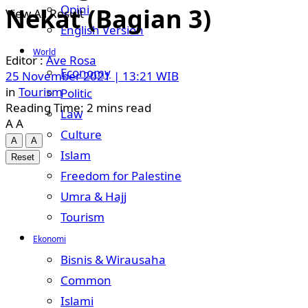
Opini
Nekat (Bagian 3)
View All Result
English Version
World
Ave Rosa
Economy
25 November 2021 | 13:21 WIB
in
Tourism
Politic
Reading Time: 2 mins read
Law
A
A
Culture
A
A
Islam
Reset
Freedom for Palestine
Umra & Hajj
Tourism
Ekonomi
Bisnis & Wirausaha
Common
Islami