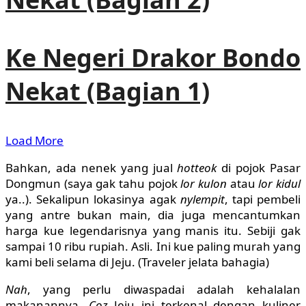
Ke Negeri Drakor Bondo
Nekat (Bagian 1)
Load More
Bahkan, ada nenek yang jual
hotteok
di pojok Pasar
Dongmun (saya gak tahu pojok
lor kulon
atau
lor kidul
ya..). Sekalipun lokasinya agak
nylempit
, tapi pembeli
yang antre bukan main, dia juga mencantumkan
harga kue legendarisnya yang manis itu. Sebiji gak
sampai 10 ribu rupiah. Asli. Ini kue paling murah yang
kami beli selama di Jeju. (Traveler jelata bahagia)
Nah
, yang perlu diwaspadai adalah kehalalan
makanannya.
Coz
Jeju ini terkenal dengan kuliner