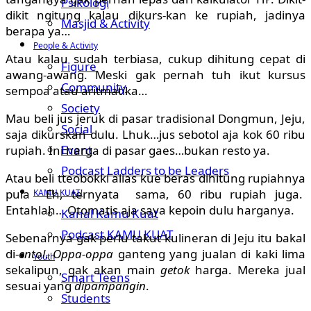
Psikologi
dikit ngitung kalau dikurs-kan ke rupiah, jadinya
Masjid & Activity
berapa ya…
People & Activity
Atau kalau sudah terbiasa, cukup dihitung cepat di
Figure
awang-awang. Meski gak pernah tuh ikut kursus
Community
sempoa atau aritmatika…
Society
Mau beli jus jeruk di pasar tradisional Dongmun, Jeju,
Social
saja dikurskan dulu. Lhuk…jus sebotol aja kok 60 ribu
Event
rupiah. Ini harga di pasar gaes…bukan resto ya.
Podcast Ladders to be Leaders
Atau beli tteobokki alias kue beras dihitung rupiahnya
pula Eh, ternyata sama, 60 ribu rupiah juga.
KAMU KUAT!
Entahlah… Otomatis aja saya kepoin dulu harganya.
Kanal Kamu Kuat
Podcast KAMU KUAT
Sebenarnya gak perlu takut kulineran di Jeju itu bakal
di-
entol
.
Oppa-oppa
ganteng yang jualan di kaki lima
Youth
sekalipun, gak akan main
getok
harga. Mereka jual
Smart Teens
sesuai yang
dipampangin
.
Students