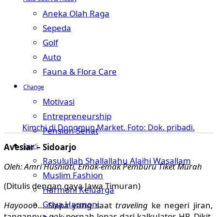
Aneka Olah Raga
Sepeda
Golf
Auto
Fauna & Flora Care
Change
Motivasi
Entrepreneurship
Kimchi di Dongmun Market. Foto: Dok. pribadi.
Pensiun Sehat
Avesiar – Sidoarjo
Syar’i
Rasulullah Shallallahu Alaihi Wasallam
Oleh: Amri Husniati, Emak-emak Pemburu Tiket Murah
Muslim Fashion
(Ditulis dengan gaya Jawa Timuran)
Harmoni Keluarga
Griya Harmoni
Hayoooo
… Siapa yang saat
traveling
ke negeri jiran,
tangannya gak pernah lepas dari kalkulator HP. Dikit-