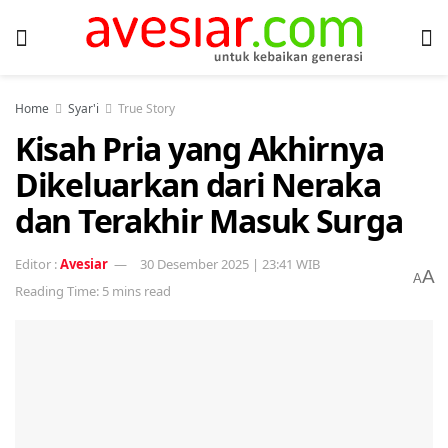
Home
Syar'i
True Story
Kisah Pria yang Akhirnya
Dikeluarkan dari Neraka
dan Terakhir Masuk Surga
Avesiar
30 Desember 2025 | 23:41 WIB
A
A
Reading Time: 5 mins read