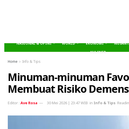
NASIONAL & OPINI
WORLD
EKONOMI
NUSANT
KULINER
Home
Info & Tips
Minuman-minuman Favori
Membuat Risiko Demensi
Ave Rosa
30 Mei 2026 | 23:47 WIB
in
Info & Tips
Readin