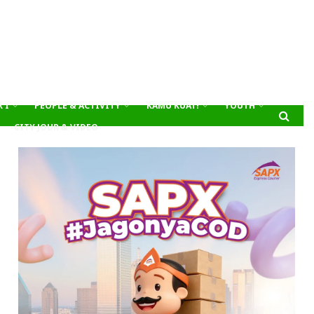
’I
PEOPLE & ACTIVITY
KAMU KUAT!
YOUTH
CITY JOUR & VIDEO