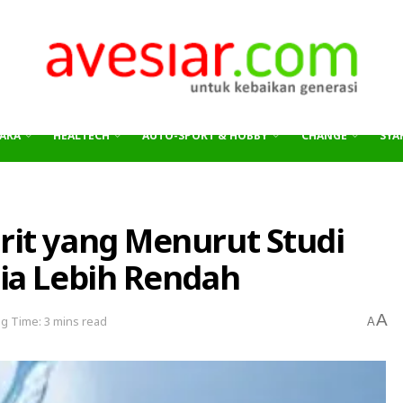
ARA
HEALTECH
AUTO-SPORT & HOBBY
CHANGE
SYAR
t yang Menurut Studi
a Lebih Rendah
A
g Time: 3 mins read
A