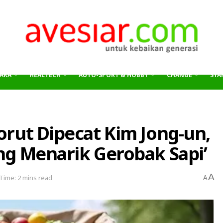
ARA
HEALTECH
AUTO-SPORT & HOBBY
CHANGE
SYAR
orut Dipecat Kim Jong-un,
ng Menarik Gerobak Sapi’
A
Time: 2 mins read
A