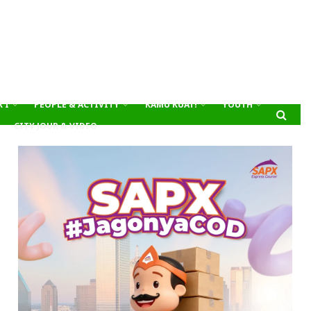
’I
PEOPLE & ACTIVITY
KAMU KUAT!
YOUTH
CITY JOUR & VIDEO