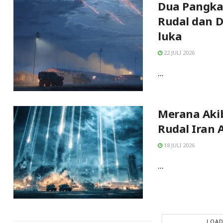
Dua Pangka
Rudal dan D
luka
22 JULI 2026
...
Merana Akib
Rudal Iran A
18 JULI 2026
...
LOAD