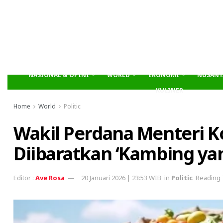
NASIONAL & OPINI
WORLD
EKONOMI
NUSANT
KULINER
Home
World
Politic
Wakil Perdana Menteri K
Diibaratkan ‘Kambing ya
Ave Rosa
20 Januari 2026 | 23:53 WIB
in
Politic
Reading 