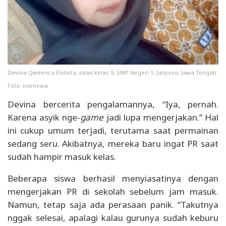
Devina Qweensa Flotista, siswi kelas 9, SMP Negeri 1, Jatiyoso, Jawa Tengah.
Foto: istimewa
Devina bercerita pengalamannya, “Iya, pernah.
Karena asyik nge-
game
jadi lupa mengerjakan.” Hal
ini cukup umum terjadi, terutama saat permainan
sedang seru. Akibatnya, mereka baru ingat PR saat
sudah hampir masuk kelas.
Beberapa siswa berhasil menyiasatinya dengan
mengerjakan PR di sekolah sebelum jam masuk.
Namun, tetap saja ada perasaan panik. “Takutnya
nggak selesai, apalagi kalau gurunya sudah keburu