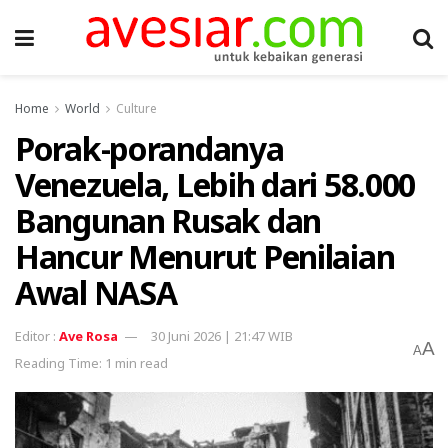
Home
World
Culture
Porak-porandanya
Venezuela, Lebih dari 58.000
Bangunan Rusak dan
Hancur Menurut Penilaian
Awal NASA
Ave Rosa
30 Juni 2026 | 21:47 WIB
A
A
Reading Time: 1 min read