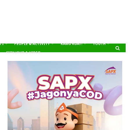
’I
PEOPLE & ACTIVITY
KAMU KUAT!
YOUTH
CITY JOUR & VIDEO