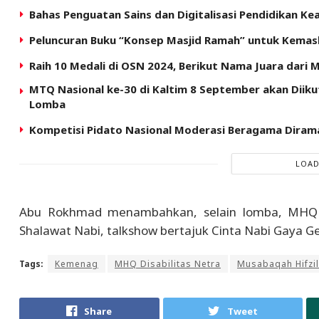
Bahas Penguatan Sains dan Digitalisasi Pendidikan 
Peluncuran Buku “Konsep Masjid Ramah” untuk Kema
Raih 10 Medali di OSN 2024, Berikut Nama Juara dari
MTQ Nasional ke-30 di Kaltim 8 September akan Diikut
Lomba
Kompetisi Pidato Nasional Moderasi Beragama Dirama
LOAD
Abu Rokhmad menambahkan, selain lomba, MHQ pe
Shalawat Nabi, talkshow bertajuk Cinta Nabi Gaya Gen
Tags:
Kemenag
MHQ Disabilitas Netra
Musabaqah Hifzil
Share
Tweet