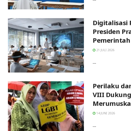
Digitalisasi
Presiden P
Pemerintah
21 JULI 2026
...
Perilaku d
VIII Dukun
Merumuskan
14 JUNI 2026
...