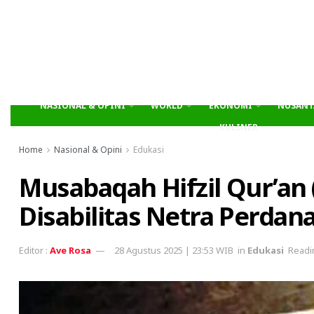
NASIONAL & OPINI
WORLD
EKONOMI
NUSANT
KULINER
Home
Nasional & Opini
Edukasi
Musabaqah Hifzil Qur’an 
Disabilitas Netra Perdan
Ave Rosa
28 Agustus 2025 | 23:53 WIB
in
Edukasi
Readi