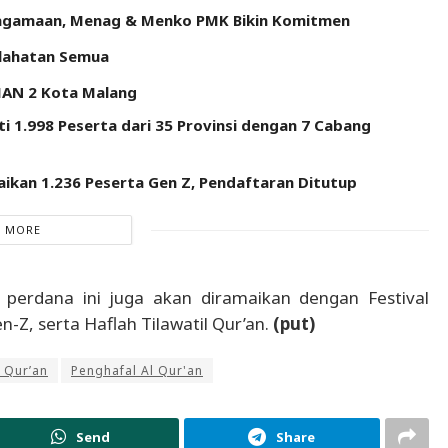
Keagamaan, Menag & Menko PMK Bikin Komitmen
slahatan Semua
 MAN 2 Kota Malang
i 1.998 Peserta dari 35 Provinsi dengan 7 Cabang
ikan 1.236 Peserta Gen Z, Pendaftaran Ditutup
 MORE
rdana ini juga akan diramaikan dengan Festival
-Z, serta Haflah Tilawatil Qur’an.
(put)
 Qur’an
Penghafal Al Qur'an
Send
Share