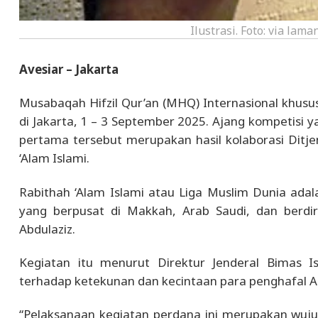
Ilustrasi. Foto: via la
Avesiar – Jakarta
Musabaqah Hifzil Qur’an (MHQ) Internasional khusus
di Jakarta, 1 – 3 September 2025. Ajang kompetisi 
pertama tersebut merupakan hasil kolaborasi Dit
‘Alam Islami.
Rabithah ‘Alam Islami atau Liga Muslim Dunia adal
yang berpusat di Makkah, Arab Saudi, dan berdi
Abdulaziz.
Kegiatan itu menurut Direktur Jenderal Bimas 
terhadap ketekunan dan kecintaan para penghafal Al
“Pelaksanaan kegiatan perdana ini merupakan wuj