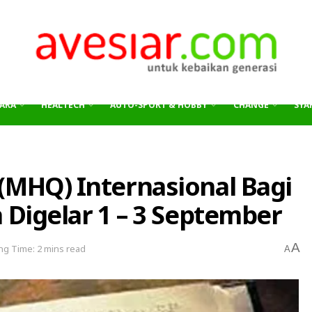
ARA
HEALTECH
AUTO-SPORT & HOBBY
CHANGE
SYAR
(MHQ) Internasional Bagi
a Digelar 1 – 3 September
A
ng Time: 2 mins read
A