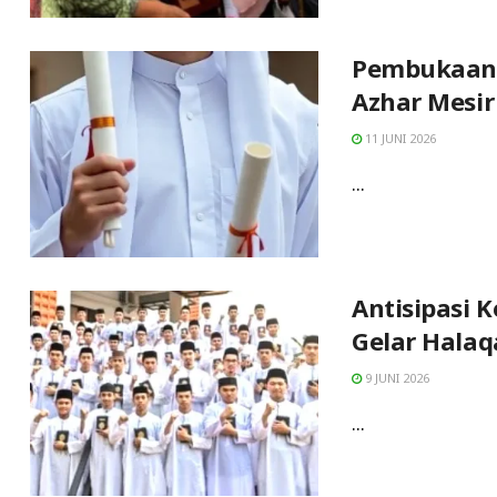
Pembukaan S
Azhar Mesir 
11 JUNI 2026
...
Antisipasi 
Gelar Hala
9 JUNI 2026
...