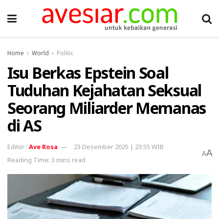
Home
World
Politic
Isu Berkas Epstein Soal
Tuduhan Kejahatan Seksual
Seorang Miliarder Memanas
di AS
Ave Rosa
23 Desember 2025 | 23:55 WIB
A
A
Reading Time: 3 mins read