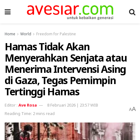
Home
World
Freedom for Palestine
Hamas Tidak Akan
Menyerahkan Senjata atau
Menerima Intervensi Asing
di Gaza, Tegas Pemimpin
Tertinggi Hamas
Ave Rosa
8 Februari 2026 | 23:57 WIB
A
A
Reading Time: 2 mins read