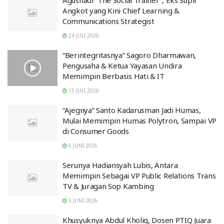
Agusnadi “The Social Trainer”, Eks Supir
Angkot yang Kini Chief Learning &
Communications Strategist
24 JULI 2026
“Berintegritasnya” Sagoro Dharmawan,
Pengusaha & Ketua Yayasan Undira
Memimpin Berbasis Hati & IT
15 JULI 2026
“Ajegnya” Santo Kadarusman Jadi Humas,
Mulai Memimpin Humas Polytron, Sampai VP
di Consumer Goods
6 JUNI 2026
Serunya Hadiansyah Lubis, Antara
Memimpin Sebagai VP Public Relations Trans
TV & Juragan Sop Kambing
5 JUNI 2026
Khusyuknya Abdul Kholiq, Dosen PTIQ Juara