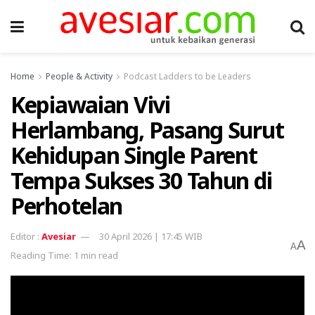
Home
People & Activity
Podcast Ladders to be Leaders
Kepiawaian Vivi
Herlambang, Pasang Surut
Kehidupan Single Parent
Tempa Sukses 30 Tahun di
Perhotelan
Avesiar
30 April 2026 | 17:45 WIB
A
A
Reading Time: 1 min read