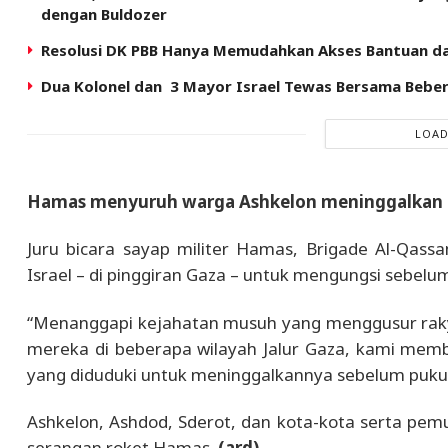
dengan Buldozer
Resolusi DK PBB Hanya Memudahkan Akses Bantuan dan
Dua Kolonel dan 3 Mayor Israel Tewas Bersama Beb
LOAD
Hamas menyuruh warga Ashkelon meninggalkan k
Juru bicara sayap militer Hamas, Brigade Al-Qas
Israel – di pinggiran Gaza – untuk mengungsi sebel
“Menanggapi kejahatan musuh yang menggusur ra
mereka di beberapa wilayah Jalur Gaza, kami mem
yang diduduki untuk meninggalkannya sebelum pukul li
Ashkelon, Ashdod, Sderot, dan kota-kota serta pemu
serangan roket Hamas.
(ard)