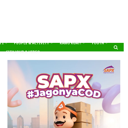
’I
PEOPLE & ACTIVITY
KAMU KUAT!
YOUTH
CITY JOUR & VIDEO