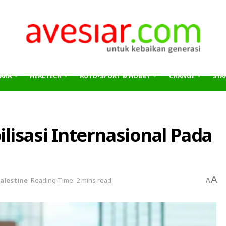
ARA
HEALTECH
AUTO-SPORT & HOBBY
CHANGE
SYAR
sasi Internasional Pada
A
alestine
Reading Time: 2 mins read
A