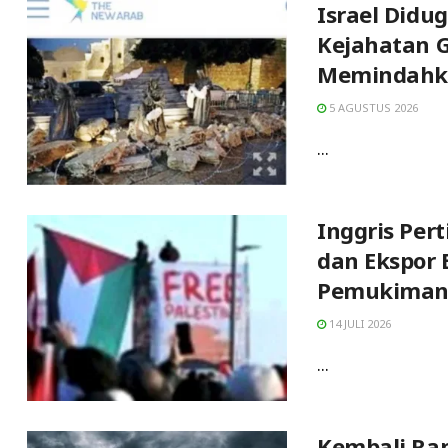
Israel Didu
Kejahatan 
Memindahka
5 AGUSTUS 2026
...
Inggris Pe
dan Ekspor
Pemukiman I
14 JULI 2026
...
Kembali Ram