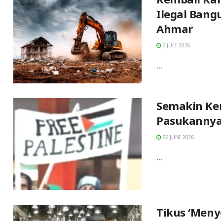
Ilegal Bang
Ahmar
2 JULI 2026
...
Semakin Ker
Pasukannya 
26 JUNI 2026
...
Tikus ‘Meny